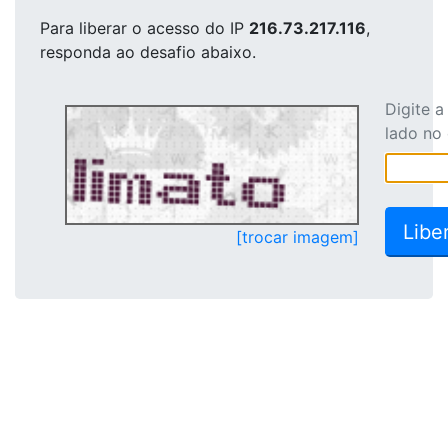
Para liberar o acesso
do IP
216.73.217.116
,
responda ao desafio abaixo.
Digite 
lado no
[trocar imagem]